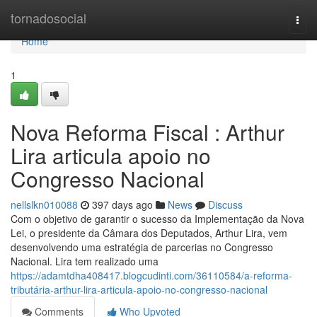
Home
tornadosocial
Togg
navi
Home
1
Nova Reforma Fiscal : Arthur
Lira articula apoio no
Congresso Nacional
nellslkn010088
397 days ago
News
Discuss
Com o objetivo de garantir o sucesso da Implementação da Nova
Lei, o presidente da Câmara dos Deputados, Arthur Lira, vem
desenvolvendo uma estratégia de parcerias no Congresso
Nacional. Lira tem realizado uma
https://adamtdha408417.blogcudinti.com/36110584/a-reforma-
tributária-arthur-lira-articula-apoio-no-congresso-nacional
Comments
Who Upvoted