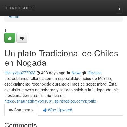
Home
tornadosocial
Togg
navi
Home
1
Un plato Tradicional de Chiles
en Nogada
tiffanyvjsp277923
408 days ago
News
Discuss
Los poblanos rellenos son un especialidad típico de México,
especialmente reconocido durante el mes de septiembre. Esta
exquisita mezcla de sabores y colores celebra la independencia
mexicana con una historia rica en
https://shaunadhmy591361.spintheblog.com/profile
Comments
Who Upvoted
Comments