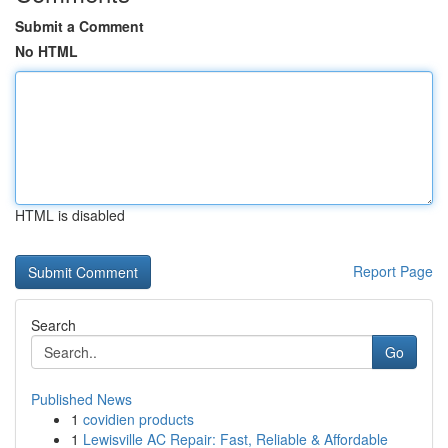
Submit a Comment
No HTML
HTML is disabled
Report Page
Search
Go
Published News
1
covidien products
1
Lewisville AC Repair: Fast, Reliable & Affordable