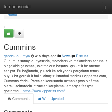
Home
tornadosocial
Togg
navi
Home
1
Cummins
gabriel8o80myi6
415 days ago
News
Discuss
Günümüz sanayi dünyasında, motorların ve makinelerin sorunsuz
bir şekilde çalışması, işletmelerin başarısı için kritik bir öneme
sahiptir. Bu bağlamda, yüksek kaliteli yedek parçaların temini
büyük bir gereklilik halini almıştır. İstanbul merkezli vippartss.com,
Cummins Yedek Parçaları konusunda uzmanlaşmış bir firma
olarak, sektördeki ihtiyaçları karşılamak amacıyla faaliyet
gösterme...
https://www.vippartss.com/
Comments
Who Upvoted
Comments