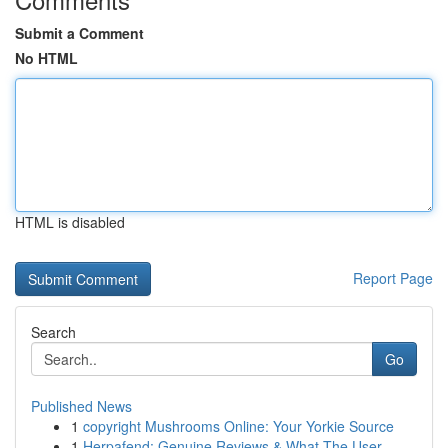
Submit a Comment
No HTML
HTML is disabled
Report Page
Search
Go
Published News
1
copyright Mushrooms Online: Your Yorkie Source
1
Herpafend: Genuine Reviews & What The User ...