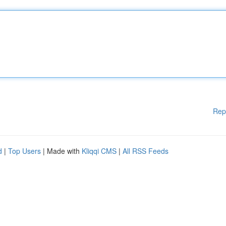
Rep
d
|
Top Users
| Made with
Kliqqi CMS
|
All RSS Feeds