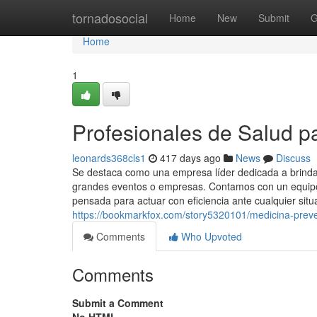
Home
tornadosocial
Home
New
Submit
G
Home
1
Profesionales de Salud p
leonards368cls1
417 days ago
News
Discuss
Se destaca como una empresa líder dedicada a brindar
grandes eventos o empresas. Contamos con un equipo 
pensada para actuar con eficiencia ante cualquier situ
https://bookmarkfox.com/story5320101/medicina-preve
Comments
Who Upvoted
Comments
Submit a Comment