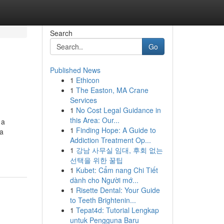
Search
Go
Published News
1
Ethicon
1
The Easton, MA Crane
Services
1
No Cost Legal Guidance in
this Area: Our...
 a
1
Finding Hope: A Guide to
ca
Addiction Treatment Op...
1
강남 사무실 임대, 후회 없는
선택을 위한 꿀팁
1
Kubet: Cẩm nang Chi Tiết
dành cho Người mớ...
1
Risette Dental: Your Guide
to Teeth Brightenin...
1
Tepat4d: Tutorial Lengkap
untuk Pengguna Baru