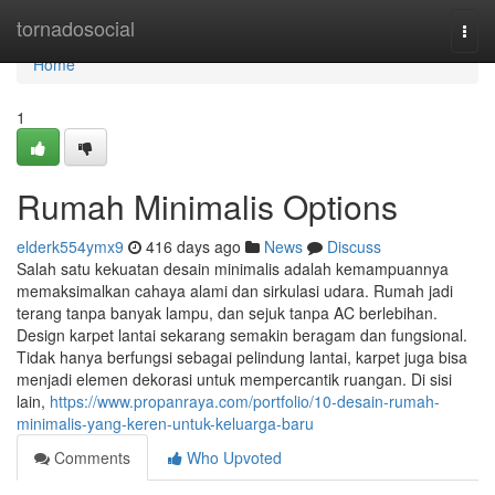
Home
tornadosocial
Togg
navi
Home
1
Rumah Minimalis Options
elderk554ymx9
416 days ago
News
Discuss
Salah satu kekuatan desain minimalis adalah kemampuannya
memaksimalkan cahaya alami dan sirkulasi udara. Rumah jadi
terang tanpa banyak lampu, dan sejuk tanpa AC berlebihan.
Design karpet lantai sekarang semakin beragam dan fungsional.
Tidak hanya berfungsi sebagai pelindung lantai, karpet juga bisa
menjadi elemen dekorasi untuk mempercantik ruangan. Di sisi
lain,
https://www.propanraya.com/portfolio/10-desain-rumah-
minimalis-yang-keren-untuk-keluarga-baru
Comments
Who Upvoted