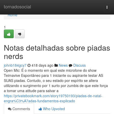
Home
tornadosocial
Togg
navi
Home
1
Notas detalhadas sobre piadas
nerds
johnb184gcy7
418 days ago
News
Discuss
Open Mic: É o momento em qual este microfone do show
Teimavive Espontâneo para 1 iniciante ou aspirante testar AS
SUAS piadas. Contudo, o seu estado por espírito se altera
utilizando o surgimento por 1 surto por zumbis de que este força
a tomar uma atitude para salvar a
https://privatebookmark.com/story19750193/piadas-de-natal-
engra%C3%A7adas-fundamentos-explicado
Comments
Who Upvoted