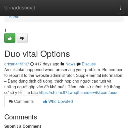
Home
tornadosocial
Togg
navi
Home
1
Duo vital Options
erican419fnt7
417 days ago
News
Discuss
An mistake happened when preserving your problem. Remember
to report it to the website administrator. Supplemental information:
– Dạng dung dịch dễ uống, thích hợp cho người cao tuổi và
những người gặp vấn đề khó nuốt. Tầm nhìn sứ mệnh Hệ thống
cơ sở y tế Tìm bác
https://shirinx874whq5.sunderwiki.com/user
Comments
Who Upvoted
Comments
Submit a Comment