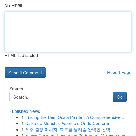
No HTML
HTML is disabled
Report Page
Search
Go
Published News
1
Finding the Best Ocala Painter: A Comprehensive...
1
Caixa de Monster: Valores e Onde Comprar
1
제주 출장 마사지, 피로를 날려줄 완벽한 선택
1
Бързо Семеен Ръкоделец За Варна : Отговори на