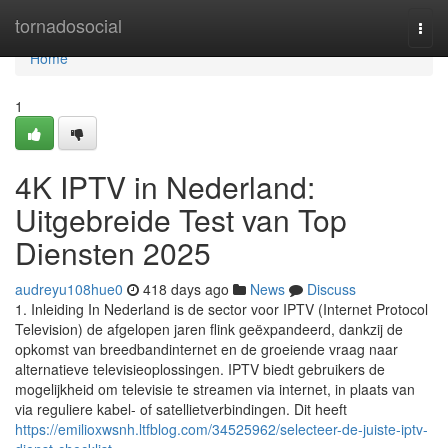
Home
tornadosocial
Togg
navi
Home
1
4K IPTV in Nederland:
Uitgebreide Test van Top
Diensten 2025
audreyu108hue0
418 days ago
News
Discuss
1. Inleiding In Nederland is de sector voor IPTV (Internet Protocol
Television) de afgelopen jaren flink geëxpandeerd, dankzij de
opkomst van breedbandinternet en de groeiende vraag naar
alternatieve televisieoplossingen. IPTV biedt gebruikers de
mogelijkheid om televisie te streamen via internet, in plaats van
via reguliere kabel- of satellietverbindingen. Dit heeft
https://emilioxwsnh.ltfblog.com/34525962/selecteer-de-juiste-iptv-