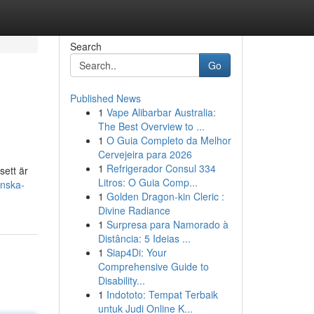
Search
Go
Published News
1
Vape Alibarbar Australia:
The Best Overview to ...
1
O Guia Completo da Melhor
Cervejeira para 2026
1
Refrigerador Consul 334
sett är
Litros: O Guia Comp...
enska-
1
Golden Dragon-kin Cleric :
Divine Radiance
1
Surpresa para Namorado à
Distância: 5 Ideias ...
1
Siap4Di: Your
Comprehensive Guide to
Disability...
1
Indototo: Tempat Terbaik
untuk Judi Online K...