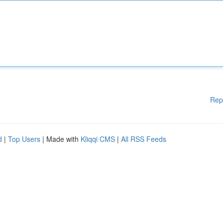
Rep
d
|
Top Users
| Made with
Kliqqi CMS
|
All RSS Feeds