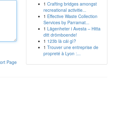
1
Crafting bridges amongst
recreational activitie...
1
Effective Waste Collection
Services by Parramat...
1
Lägenheter i Avesta – Hitta
ditt drömboende!
1
123b là cái gì?
1
Trouver une entreprise de
propreté à Lyon :...
ort Page