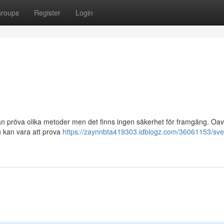
roups
Register
Login
kan pröva olika metoder men det finns ingen säkerhet för framgång. Oav
an kan vara att prova
https://zaynnbta419303.idblogz.com/36061153/sv