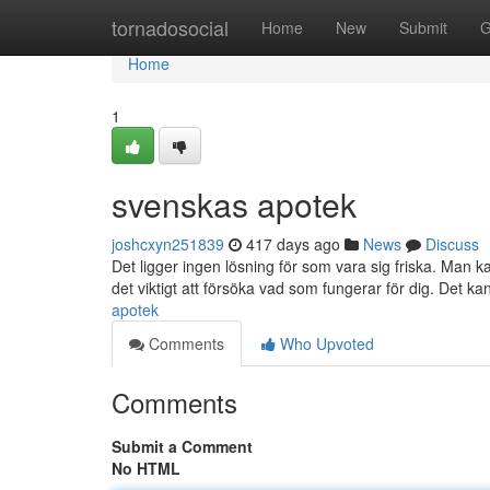
Home
tornadosocial
Home
New
Submit
G
Home
1
svenskas apotek
joshcxyn251839
417 days ago
News
Discuss
Det ligger ingen lösning för som vara sig friska. Man 
det viktigt att försöka vad som fungerar för dig. Det k
apotek
Comments
Who Upvoted
Comments
Submit a Comment
No HTML