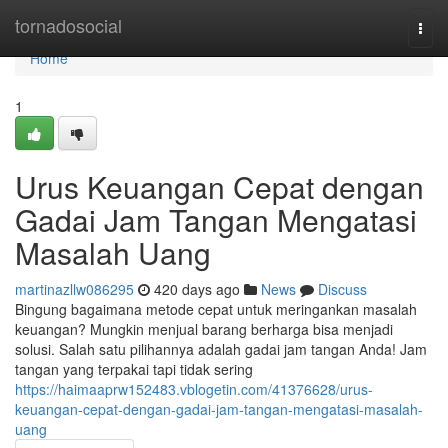
Home
tornadosocial
Togg
navi
Home
1
Urus Keuangan Cepat dengan
Gadai Jam Tangan Mengatasi
Masalah Uang
martinazllw086295
420 days ago
News
Discuss
Bingung bagaimana metode cepat untuk meringankan masalah
keuangan? Mungkin menjual barang berharga bisa menjadi
solusi. Salah satu pilihannya adalah gadai jam tangan Anda! Jam
tangan yang terpakai tapi tidak sering
https://haimaaprw152483.vblogetin.com/41376628/urus-
keuangan-cepat-dengan-gadai-jam-tangan-mengatasi-masalah-
uang