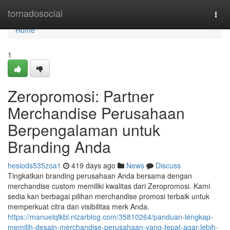
Home
tornadosocial
Togg
navi
Home
1
Zeropromosi: Partner
Merchandise Perusahaan
Berpengalaman untuk
Branding Anda
hesiods535zoa1
419 days ago
News
Discuss
Tingkatkan branding perusahaan Anda bersama dengan
merchandise custom memiliki kwalitas dari Zeropromosi. Kami
sedia kan berbagai pilihan merchandise promosi terbaik untuk
memperkuat citra dan visibilitas merk Anda.
https://manuelqlkbl.nizarblog.com/35810264/panduan-lengkap-
memilih-desain-merchandise-perusahaan-yang-tepat-agar-lebih-