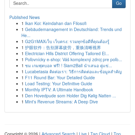
Go
Published News
1
Ikan Koi: Keindahan dan Filosofi
1
Gebäudemanagement in Deutschland: Trends und
He...
1
G2G1MAXเว็บ เว็บตรง: รวมทุกข้อดีที่คุณต้องรู้
1
护眼软件：告别屏幕疲劳，重焕清晰视界
1
Electrician Hills District Offering Tailored El...
1
Poľovnícky e-shop: Váš komplexný zdroj pre poľo...
1
ชม เกมฟุตบอล ฟรี! ! Siam2Ball นำเสนอ คู่แข่...
1
Lucabetasia ติดต่อเรา: วิธีการติดต่อและข้อมูลสำคัญ
1
F11 Round Bar: Your Detailed Guide
1
Load Testing: Your Definitive Guide
1
Monthly IPTV: A Ultimate Handbook
1
Den Hovedpude som Holder Dig Kølig Natten ...
1
Mint's Revenue Streams: A Deep Dive
Copyright © 2026 |
Advanced Search
|
Live
|
Tag Cloud
|
Top