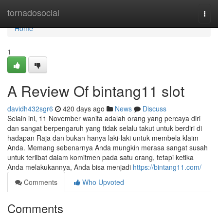
Home
tornadosocial
Togg
navi
Home
1
A Review Of bintang11 slot
davidh432sgr6
420 days ago
News
Discuss
Selain ini, 11 November wanita adalah orang yang percaya diri
dan sangat berpengaruh yang tidak selalu takut untuk berdiri di
hadapan Raja dan bukan hanya laki-laki untuk membela klaim
Anda. Memang sebenarnya Anda mungkin merasa sangat susah
untuk terlibat dalam komitmen pada satu orang, tetapi ketika
Anda melakukannya, Anda bisa menjadi
https://bintang11.com/
Comments
Who Upvoted
Comments