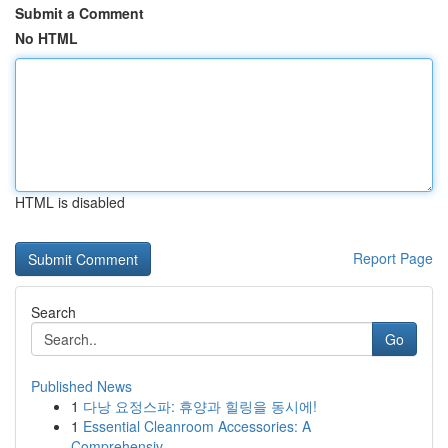
Submit a Comment
No HTML
HTML is disabled
Report Page
Search
Go
Published News
1
다낭 요정스파: 휴양과 힐링을 동시에!
1
Essential Cleanroom Accessories: A
Comprehensiv...