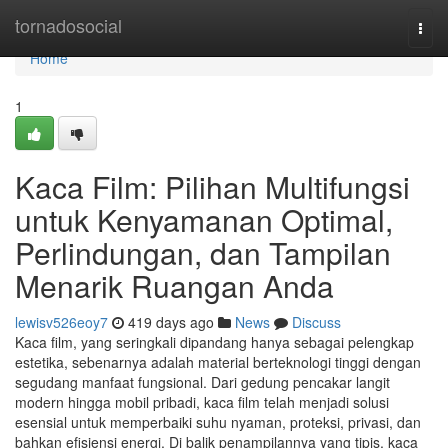
Home
tornadosocial
Togg
navi
Home
1
Kaca Film: Pilihan Multifungsi
untuk Kenyamanan Optimal,
Perlindungan, dan Tampilan
Menarik Ruangan Anda
lewisv526eoy7
419 days ago
News
Discuss
Kaca film, yang seringkali dipandang hanya sebagai pelengkap
estetika, sebenarnya adalah material berteknologi tinggi dengan
segudang manfaat fungsional. Dari gedung pencakar langit
modern hingga mobil pribadi, kaca film telah menjadi solusi
esensial untuk memperbaiki suhu nyaman, proteksi, privasi, dan
bahkan efisiensi energi. Di balik penampilannya yang tipis, kaca