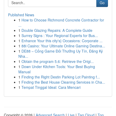
Go
Published News
1
How to Choose Richmond Concrete Contractor for
...
1
Double Glazing Repairs: A Complete Guide
1
Surrey Signs : Your Regional Experts for Bus...
1
Enhance Your this city's} Occasions: Corporate ...
1
88i Casino: Your Ultimate Online Gaming Destina...
1
DE88 – Cổng Game Đổi Thưởng Uy Tín, Đăng Ký
Nha...
1
Obtain the program 5.6: Retrieve the Origi...
1
Down Under Kitchen Tools: Your Best Buying
Manual
1
Finding the Right Destin Parking Lot Painting f...
1
Finding the Best House Cleaning Services in Cha...
1
Tempat Tinggal Ideal: Cara Mencari
Copyright © 2026 |
Advanced Search
|
Live
|
Tag Cloud
|
Top