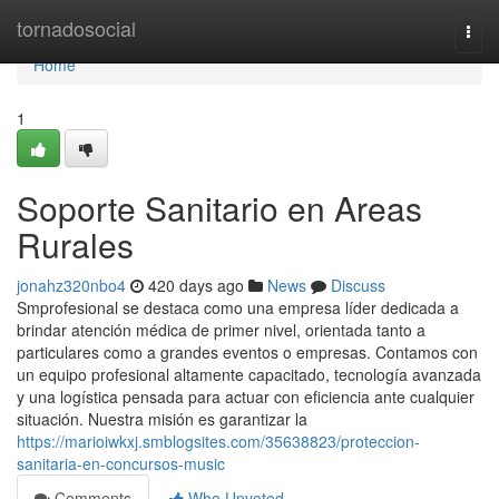
Home
tornadosocial
Togg
navi
Home
1
Soporte Sanitario en Areas
Rurales
jonahz320nbo4
420 days ago
News
Discuss
Smprofesional se destaca como una empresa líder dedicada a
brindar atención médica de primer nivel, orientada tanto a
particulares como a grandes eventos o empresas. Contamos con
un equipo profesional altamente capacitado, tecnología avanzada
y una logística pensada para actuar con eficiencia ante cualquier
situación. Nuestra misión es garantizar la
https://marioiwkxj.smblogsites.com/35638823/proteccion-
sanitaria-en-concursos-music
Comments
Who Upvoted