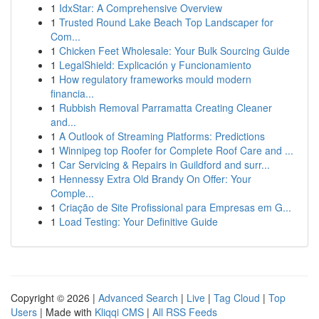
1
IdxStar: A Comprehensive Overview
1
Trusted Round Lake Beach Top Landscaper for
Com...
1
Chicken Feet Wholesale: Your Bulk Sourcing Guide
1
LegalShield: Explicación y Funcionamiento
1
How regulatory frameworks mould modern
financia...
1
Rubbish Removal Parramatta Creating Cleaner
and...
1
A Outlook of Streaming Platforms: Predictions
1
Winnipeg top Roofer for Complete Roof Care and ...
1
Car Servicing & Repairs in Guildford and surr...
1
Hennessy Extra Old Brandy On Offer: Your
Comple...
1
Criação de Site Profissional para Empresas em G...
1
Load Testing: Your Definitive Guide
Copyright © 2026 |
Advanced Search
|
Live
|
Tag Cloud
|
Top
Users
| Made with
Kliqqi CMS
|
All RSS Feeds