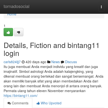
Home
tornadosocial
Togg
navi
Home
1
Details, Fiction and bintang11
login
carls824ljj7
420 days ago
News
Discuss
Itu juga membuat Anda menjadi individu yang kreatif dan juga
imajinatif. Simbol astrologi Anda adalah kalajengking, yang
dikenal membuat orang bertekad dan sangat bersemangat. Anda
akan memiliki banyak sifat yang akan membedakan Anda dari
orang lain dan membuat Anda menonjol di antara orang banyak.
Permata ulang tahun eleven November menyarankan
https://bintang11.com/
Comments
Who Upvoted