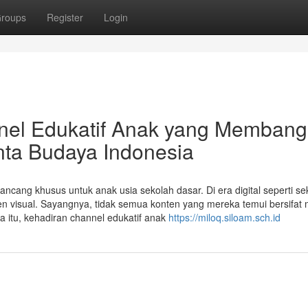
roups
Register
Login
nel Edukatif Anak yang Memban
nta Budaya Indonesia
ncang khusus untuk anak usia sekolah dasar. Di era digital seperti se
en visual. Sayangnya, tidak semua konten yang mereka temui bersifat 
na itu, kehadiran channel edukatif anak
https://miloq.siloam.sch.id