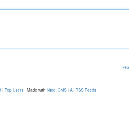
Rep
d
|
Top Users
| Made with
Kliqqi CMS
|
All RSS Feeds