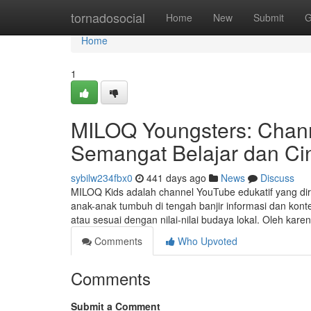
Home
tornadosocial
Home
New
Submit
G
Home
1
MILOQ Youngsters: Chan
Semangat Belajar dan Ci
sybilw234fbx0
441 days ago
News
Discuss
MILOQ Kids adalah channel YouTube edukatif yang dira
anak-anak tumbuh di tengah banjir informasi dan kont
atau sesuai dengan nilai-nilai budaya lokal. Oleh kare
Comments
Who Upvoted
Comments
Submit a Comment