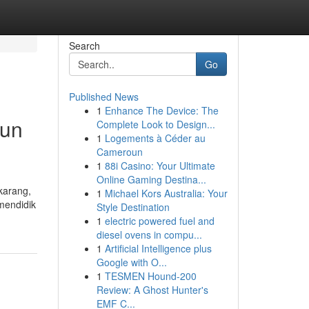
Search
Go
Published News
1
Enhance The Device: The
gun
Complete Look to Design...
1
Logements à Céder au
Cameroun
1
88i Casino: Your Ultimate
Online Gaming Destina...
karang,
1
Michael Kors Australia: Your
mendidik
Style Destination
1
electric powered fuel and
diesel ovens in compu...
1
Artificial Intelligence plus
Google with O...
1
TESMEN Hound-200
Review: A Ghost Hunter's
EMF C...