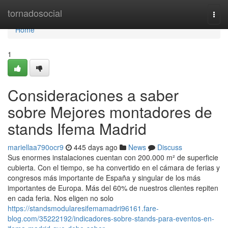
Home
tornadosocial
Togg
navi
Home
1
Consideraciones a saber
sobre Mejores montadores de
stands Ifema Madrid
mariellaa790ocr9
445 days ago
News
Discuss
Sus enormes instalaciones cuentan con 200.000 m² de superficie
cubierta. Con el tiempo, se ha convertido en el cámara de ferias y
congresos más importante de España y singular de los más
importantes de Europa. Más del 60% de nuestros clientes repiten
en cada feria. Nos eligen no solo
https://standsmodularesifemamadri96161.fare-
blog.com/35222192/indicadores-sobre-stands-para-eventos-en-