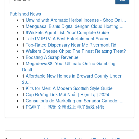
Published News
1
Unwind with Aromatic Herbal Incense - Shop Onli...
1
Menguasai Bisnis Digital dengan Cloud Hosting ...
1
9Wickets Agent List: Your Complete Guide
1
TaleTV IPTV: A Best Entertainment Source
1
Top-Rated Dispensary Near Me Rivermont Rd
1
Walkers Cheese Chips: The Finest Relaxing Treat?
1
Boosting A Scrap Revenue
1
Megadewa88: Your Ultimate Online Gambling
Desti...
1
Affordable New Homes in Broward County Under
$3...
1
Kilts for Men: A Modern Scottish Style Guide
1
Cập Đường Link Mới Nhất | Hiện Tại} 2024
1
Consultoria de Marketing em Senador Canedo: ...
1
PG电子 ： 感受 全新 线上 电子游戏 体验