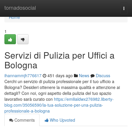
Home
tornadosocial
Togg
navi
Home
1
Servizi di Pulizia per Uffici a
Bologna
ihannammjh776617
451 days ago
News
Discuss
Cerchi un servizio di pulizia professionale per il tuo ufficio a
Bologna? Desideri ottenere la massima qualità e attenzione ai
dettagli? Con noi, ogni aspetto della pulizia del tuo spazio
lavorativo sarà curato con
https://emilialdwx276982.liberty-
blog.com/35056590/la-tua-soluzione-per-una-pulizia-
professionale-a-bologna
Comments
Who Upvoted