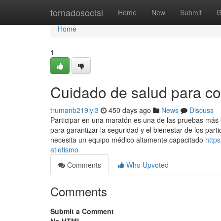
Home
tornadosocial
Home
New
Submit
G
Home
1
Cuidado de salud para co
trumanb219lyl3
450 days ago
News
Discuss
Participar en una maratón es una de las pruebas más e
para garantizar la seguridad y el bienestar de los part
necesita un equipo médico altamente capacitado
http
atletismo
Comments
Who Upvoted
Comments
Submit a Comment