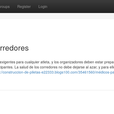
roups
Register
Login
rredores
xigentes para cualquier atleta, y los organizadores deben estar prep
icipantes. La salud de los corredores no debe dejarse al azar, y para ell
s://construccion-de-piletas-e22333.blogs100.com/35461560/médicos-pa