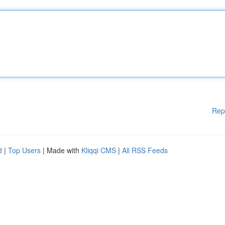
Rep
d
|
Top Users
| Made with
Kliqqi CMS
|
All RSS Feeds