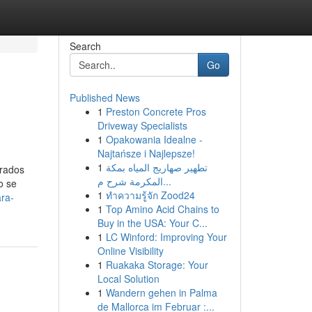
Search
Go
Published News
1
Preston Concrete Pros
Driveway Specialists
1
Opakowania Idealne -
Najtańsze i Najlepsze!
1
تطهير صهاريج المياه بمكة
arados
المكرمة شرح م...
o se
1
ทำความรู้จัก Zood24
ra-
1
Top Amino Acid Chains to
Buy in the USA: Your C...
1
LC Winford: Improving Your
Online Visibility
1
Ruakaka Storage: Your
Local Solution
1
Wandern gehen in Palma
de Mallorca im Februar :...