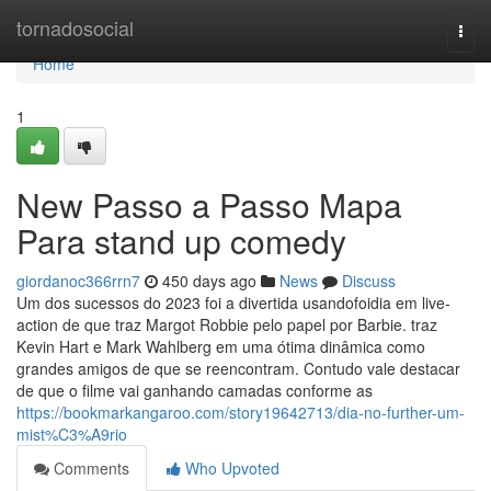
Home
tornadosocial
Togg
navi
Home
1
New Passo a Passo Mapa
Para stand up comedy
giordanoc366rrn7
450 days ago
News
Discuss
Um dos sucessos do 2023 foi a divertida usandofoidia em live-
action de que traz Margot Robbie pelo papel por Barbie. traz
Kevin Hart e Mark Wahlberg em uma ótima dinâmica como
grandes amigos de que se reencontram. Contudo vale destacar
de que o filme vai ganhando camadas conforme as
https://bookmarkangaroo.com/story19642713/dia-no-further-um-
mist%C3%A9rio
Comments
Who Upvoted