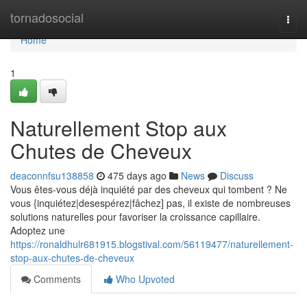
Home
tornadosocial
Togg
navi
Home
1
Naturellement Stop aux
Chutes de Cheveux
deaconnfsu138858
475 days ago
News
Discuss
Vous êtes-vous déjà inquiété par des cheveux qui tombent ? Ne
vous {inquiétez|desespérez|fâchez] pas, il existe de nombreuses
solutions naturelles pour favoriser la croissance capillaire.
Adoptez une
https://ronaldhulr681915.blogstival.com/56119477/naturellement-
stop-aux-chutes-de-cheveux
Comments
Who Upvoted