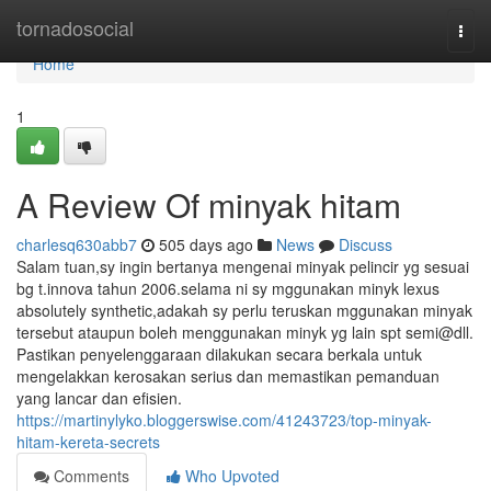
Home
tornadosocial
Togg
navi
Home
1
A Review Of minyak hitam
charlesq630abb7
505 days ago
News
Discuss
Salam tuan,sy ingin bertanya mengenai minyak pelincir yg sesuai
bg t.innova tahun 2006.selama ni sy mggunakan minyk lexus
absolutely synthetic,adakah sy perlu teruskan mggunakan minyak
tersebut ataupun boleh menggunakan minyk yg lain spt semi@dll.
Pastikan penyelenggaraan dilakukan secara berkala untuk
mengelakkan kerosakan serius dan memastikan pemanduan
yang lancar dan efisien.
https://martinylyko.bloggerswise.com/41243723/top-minyak-
hitam-kereta-secrets
Comments
Who Upvoted