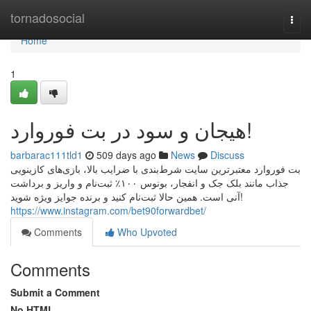
Home
tornadosocial
Togg
navi
Home
1
هیجان و سود در بت فوروارد!
barbarac111tld1
509 days ago
News
Discuss
بت فوروارد معتبرترین سایت شرط‌بندی با ضرایب بالا، بازی‌های کازینویی
جذاب مانند بلک جک و انفجار، بونوس ۱۰۰٪ ثبت‌نام و واریز و برداشت
آنی است. همین حالا ثبت‌نام کنید و برنده جوایز ویژه شوید!
https://www.instagram.com/bet90forwardbet/
Comments
Who Upvoted
Comments
Submit a Comment
No HTML