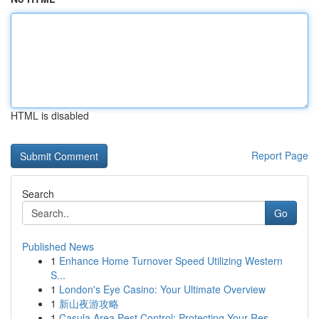
HTML is disabled
Report Page
Search
Go
Published News
1
Enhance Home Turnover Speed Utilizing Western
S...
1
London's Eye Casino: Your Ultimate Overview
1
新山夜游攻略
1
Casula Area Pest Control: Protecting Your Res...