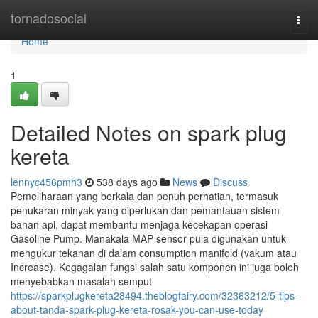
Home
tornadosocial
Togg
navi
Home
1
Detailed Notes on spark plug
kereta
lennyc456pmh3
538 days ago
News
Discuss
Pemeliharaan yang berkala dan penuh perhatian, termasuk
penukaran minyak yang diperlukan dan pemantauan sistem
bahan api, dapat membantu menjaga kecekapan operasi
Gasoline Pump. Manakala MAP sensor pula digunakan untuk
mengukur tekanan di dalam consumption manifold (vakum atau
Increase). Kegagalan fungsi salah satu komponen ini juga boleh
menyebabkan masalah semput
https://sparkplugkereta28494.theblogfairy.com/32363212/5-tips-
about-tanda-spark-plug-kereta-rosak-you-can-use-today