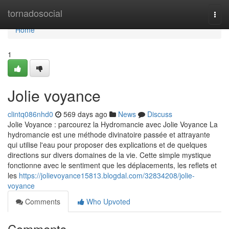
Home
tornadosocial
Togg
navi
Home
1
Jolie voyance
clintq086nhd0
569 days ago
News
Discuss
Jolie Voyance : parcourez la Hydromancie avec Jolie Voyance La
hydromancie est une méthode divinatoire passée et attrayante
qui utilise l'eau pour proposer des explications et de quelques
directions sur divers domaines de la vie. Cette simple mystique
fonctionne avec le sentiment que les déplacements, les reflets et
les
https://jolievoyance15813.blogdal.com/32834208/jolie-
voyance
Comments
Who Upvoted
Comments