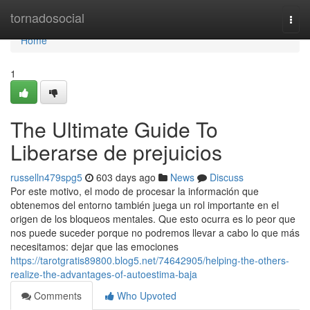
Home
tornadosocial
Togg
navi
Home
1
The Ultimate Guide To
Liberarse de prejuicios
russelln479spg5
603 days ago
News
Discuss
Por este motivo, el modo de procesar la información que
obtenemos del entorno también juega un rol importante en el
origen de los bloqueos mentales. Que esto ocurra es lo peor que
nos puede suceder porque no podremos llevar a cabo lo que más
necesitamos: dejar que las emociones
https://tarotgratis89800.blog5.net/74642905/helping-the-others-
realize-the-advantages-of-autoestima-baja
Comments
Who Upvoted