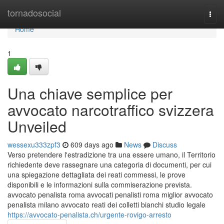
Home
tornadosocial
Togg
navi
Home
1
Una chiave semplice per
avvocato narcotraffico svizzera
Unveiled
wessexu333zpf3
609 days ago
News
Discuss
Verso pretendere l'estradizione tra una essere umano, il Territorio
richiedente deve rassegnare una categoria di documenti, per cui
una spiegazione dettagliata dei reati commessi, le prove
disponibili e le informazioni sulla commiserazione prevista.
avvocato penalista roma avvocati penalisti roma miglior avvocato
penalista milano avvocato reati dei colletti bianchi studio legale
https://avvocato-penalista.ch/urgente-rovigo-arresto