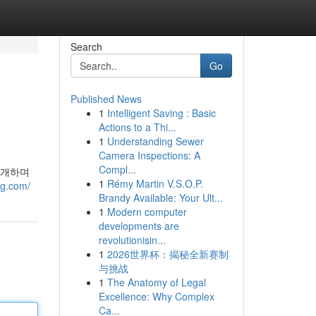
Search
Go
Published News
1
Intelligent Saving : Basic
Actions to a Thi...
1
Understanding Sewer
Camera Inspections: A
Compl...
소개하며
1
Rémy Martin V.S.O.P.
eg.com/
Brandy Available: Your Ult...
1
Modern computer
developments are
revolutionisin...
1
2026世界杯：揭秘全新赛制
与挑战
1
The Anatomy of Legal
Excellence: Why Complex
Ca...