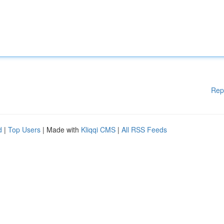
Rep
d
|
Top Users
| Made with
Kliqqi CMS
|
All RSS Feeds