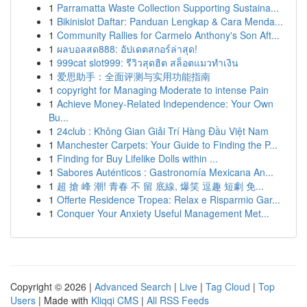
1
Parramatta Waste Collection Supporting Sustaina...
1
Bikinislot Daftar: Panduan Lengkap & Cara Menda...
1
Community Rallies for Carmelo Anthony's Son Aft...
1
ผลบอลสด888: อัปเดตสกอร์ล่าสุด!
1
999cat slot999: รีวิวสุดฮิต สล็อตแมวทำเงิน
1
爱思助手：全面评测与实用功能指南
1
copyright for Managing Moderate to intense Pain
1
Achieve Money-Related Independence: Your Own
Bu...
1
24club : Không Gian Giải Trí Hàng Đầu Việt Nam
1
Manchester Carpets: Your Guide to Finding the P...
1
Finding for Buy Lifelike Dolls within ...
1
Sabores Auténticos : Gastronomía Mexicana An...
1
超 搶 峰 潮! 青春 不 留 底線, 爆笑 逗趣 短劇 免...
1
Offerte Residence Tropea: Relax e Risparmio Gar...
1
Conquer Your Anxiety Useful Management Met...
Copyright © 2026 |
Advanced Search
|
Live
|
Tag Cloud
|
Top
Users
| Made with
Kliqqi CMS
|
All RSS Feeds