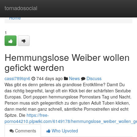
Home
tornadosocial
Home
1
Hemmungslose Weiber wollen
gefickt werden
cassi789tqn6
744 days ago
News
Discuss
Was gibt es denn geileres als grandiose Erotikfilme? Damit Du
das richtig begreifst, langt oft ein Klick bei der schärfsten Sextube
Europas. Dort poppen hemmungslose Pornostars Tag und Nacht.
Person muss sich gelegentlich zu den guten Adult Tuben klicken,
dann merkt man ganz schnell, sämtliche Pornostreifen sind echt
Spitze. Die
https://free-
porno44210.plpwiki.com/6149178/hemmungslose_weiber_wollen_ge
Comments
Who Upvoted